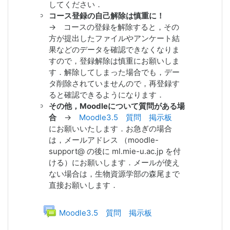
2019/05/29 メンテナンス作業は完了
してください．
しました（19:17）．
コース登録の自己解除は慎重に！
2019/04/26 メンテナンス作業は完了
→ コースの登録を解除すると，その
しました（19:46）．
方が提出したファイルやアンケート結
2019/04/25 英語e-Learningコンテン
果などのデータを確認できなくなりま
ツは，Moodle2で提供することにしま
すので，登録解除は慎重にお願いしま
した．アクセス集中によるレスポンス
す．解除してしまった場合でも，デー
低下を防ぐためにご協力ください．
タ削除されていませんので，再登録す
Moodle2には，画面上部のeラーニング
ると確認できるようになります．
メニューから訪問していただけます．
その他，
Moodleについて質問がある場
2019/03/29 授業支援ボックスが利用
合
→
Moodle3.5 質問 掲示板
できるようになりました．
にお願いいたします．お急ぎの場合
2019/03/22
INFOSS情報倫理2019
が
は，メールアドレス （moodle-
入りました．速習版・ふりがな付き版
support@ の後に ml.mie-u.ac.jp を付
（留学生用）もあります．メニューバ
ける）にお願いします．メールが使え
ーの「eラーニング」メニューから利用
ない場合は，生物資源学部の森尾
まで
いただけます．
直接お願いします．
2019/03/20
ユーザマニュアル
を最新
版に更新
フォーラム
Moodle3.5 質問 掲示板
2019/03/19
講演会ビデオ配信開始
平成30年度 全学FD・SD「改正著作権