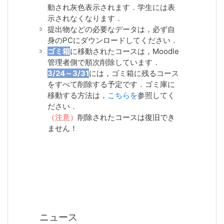
動され灰色表示されます．学生には表
示されなくなります．
提出物などの必要なデータは，必ず自
身のPCにダウンロードしてください．
ゴミ箱
に移動されたコースは，Moodle
管理者側で
順次削除しています．
3/24～3/31
には，ゴミ箱に残るコース
をすべて削除する予定です．ゴミ庫に
移動する方法は，
こちらを
参照してく
ださい．
（注意）
削除されたコースは復旧でき
ません！
ニュース