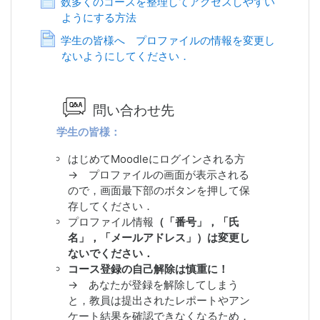
数多くのコースを整理してアクセスしやすい
移行作業終了
ようにする方法
ページ
2023/08/17 Moodleサーバメンテナ
学生の皆様へ プロファイルの情報を変更し
ンス実施
ないようにしてください．
ページ
2023/03/15 Moodleサーバメンテナ
ンス実施
2022/11/09 Moodleサーバメンテナン
ス実施
問い合わせ先
2022/11/01 リマンダ機能（Event
学生の皆様：
reminders）を試験的に追加したが，
混乱を招いたため停止．11/02
はじめてMoodleにログインされる方
2022/08/10 新しい
eポートフォリオ2
→
プロファイルの画面が表示される
の運用開始
ので，画面最下部のボタンを押して保
2022/04/11
Moodle2とMoodle3.1を
存してください．
学内限定アクセスに移行
（外部からは
プロファイル情報
（
「番号」，「氏
VPN接続）
名」，「メールアドレス
」）は
変更し
2022/04/08 Moodle1のサービス停
ないでください．
止．
コース登録の自己解除は慎重に！
2022/03/30 Moodleサーバメンテナ
→ あなたが登録を解除してしまう
ンスを実施
と，教員は提出されたレポートやアン
2021/12/15 CLEVASサーバのセキュ
ケート結果を確認できなくなるため，