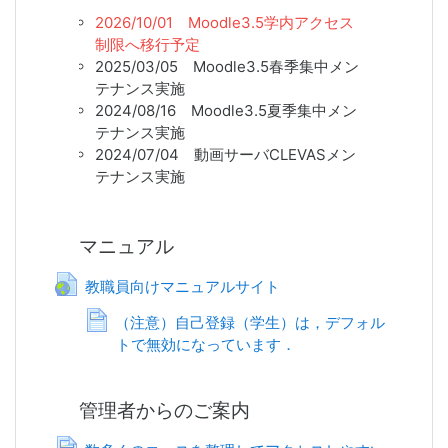
2026/10/01 Moodle3.5学内アクセス
制限へ移行予定
2025/03/05 Moodle3.5春季集中メン
テナンス実施
2024/08/16 Moodle3.5夏季集中メン
テナンス実施
2024/07/04 動画サーバCLEVASメン
テナンス実施
2024/05/22 動画サーバCLEVASメン
テナンス実施
2024/05/21 仮想サーバメンテナンス
マニュアル
実施
URL
教職員向けマニュアルサイト
2024/03/31
Moodle2とMoodle3.1の
運用終了
（注意）自己登録（学生）は，デフォル
2024/03/22 Moodleサーバ移行完了
トで無効になっています．
ページ
2023/09/13 Moodleサーバメンテナ
ンス実施
2023/09/11 eポートフォリオ2サーバ
管理者からのご案内
移行作業終了
2023/08/30 eポートフォリオ1サーバ