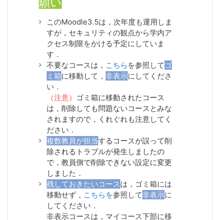
願い
このMoodle3.5は，次年度も運用しま
すが，セキュリティの観点から学内ア
クセス制限をかける予定にしていま
す
．
不要なコースは，
こちら
を参照して
ゴ
ミ箱
に移動して，
非表示
にして
くださ
い．
（注意）
ゴミ箱に移動されたコース
は，削除しても問題ないコースとみな
されますので，くれぐれも注意してく
ださい．
複数教員が担当
する
コースが誤って削
除されるトラブルが発生
しましたの
で，教員側で削除できない設定に変更
しました．
残しておきたいコース
は
，
ゴミ箱
には
移動せず，
こちらを
参照して
非表示
に
してください．
非表示コースは，マイコース下部に移