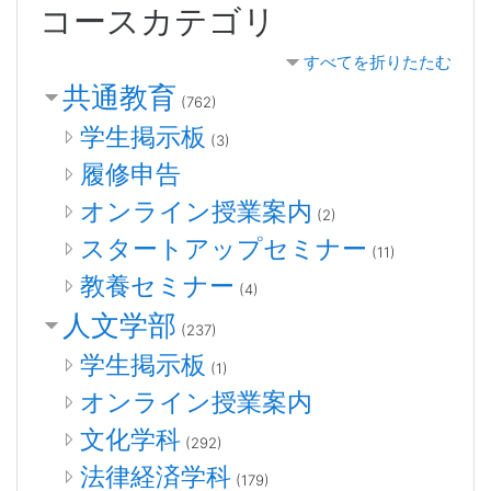
コースカテゴリ
法講習会 今、著作権教育を考える」
2019/02/20 Moodle3.5の新しいユー
すべてを折りたたむ
ザインターフェースに対応した
教職員
共通教育
向けマニュアル
を提供開始
(762)
2019/02/19 Moodle3.5の初期設定完
学生掲示板
了＆サイトをオープン
(3)
履修申告
オンライン授業案内
(2)
スタートアップセミナー
(11)
教養セミナー
(4)
人文学部
(237)
学生掲示板
(1)
オンライン授業案内
文化学科
(292)
法律経済学科
(179)