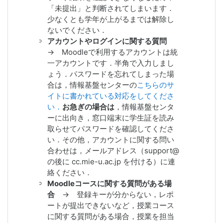
リティアップデートを実施した．
「未提出」と判断されてしまいます．
2021/10/19 教員ユーザも学生登録し
少なくとも学年が上がるまでは解除し
グループ化することで利用制限をかけ
ないでください．
られるように設定変更
アカウントやログインに関する質問
2021/09/11 ChromeとEdgeでコース
→ M
oodleで利用するアカウントは統
フォーマット切り替え時に発生する不
一アカウントです．半角で入力しまし
具合を解消（CSSコード改変）
ょう．パスワードを忘れてしまった場
2021/09/07 コースを選択表示できる
合は，情報基盤センターの
こちらのサ
My enrolled coursesプラグインをイン
イトに書かれている対応をしてくださ
ストール → 深刻なな不具合が発生
い．
お急ぎの場合は
，情報基盤センタ
したため使用を中止（9/28）
ーに出向き，窓口端末に学生証を読み
2021/08/23 夏季集中メンテナンス
取らせてパスワードを確認してくださ
（仮想サーバのメンテナンス）
い．その他，アカウントに関する問い
2021/07/30 高機能なHTML5コンテ
合わせは，メールアドレス（support@
ンツを追加できるH5Pプラグインをイ
の後に cc.mie-u.ac.jp を付ける）に連
ンストール
絡ください．
2021/05/19 動画コンテンツ提供シス
Moodleコースに関する
質問がある場
テムCLEVASのアップグレード
合
→
登録キ
ー
が分からない，
レポ
2021/03/18 メンテナンス作業の実施
ート
が提出できないなど，授業コース
（SSDに移行）
に関する質問がある場合，
授業を担当
2021/03/16 サーバ証明書の更新＆サ