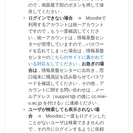
2020/04/30 Moodleサーバを増強
ので，画面最下部のボタンを押して保
（メモリ）
存してください．
2020/04/07 Moodleサーバを増強
ログインできない場合
→
Moodleで
（CPU数，メモリ）
利用するアカウントは
統一アカウント
2020/03/20 動画コンテンツ管理シス
ですので，もう一度確認してくださ
テムMicrosoft Streamを活用するため
い．統一アカウントは，情報基盤セン
の資料をマニュアルサイトで提供開始
ターが管理していますので，
パスワー
2019/07/30 評定計算バグによるCPU
ドを忘れてしまった場合
は，
情報基盤
使用率100%問題を修正（PHPコード改
センター
の
こちらのサイトに書かれて
変）
いる対応をしてください．
お急ぎの場
2019/07/02 課題ファイルの一括ダウ
合は
，情報基盤センターに出向き，窓
ンロード時に学籍番号が付くように変
口端末に職員証を読み取らせてパスワ
更（PHPコード改変）
ードを確認してください．その他，ア
2019/06/06 Moodleサーバの増強に
カウントに関する問い合わせは，メー
よって，レスポンスが改善されまし
ルアドレス（support@ の後に cc.mie-
た．
u.ac.jp を付ける）に連絡ください．
2019/06/05 動画コンテンツの登録が
ユーザが検索しても表示されない場
できるようになりました．
合
→ Moodleに一度もログインした
2019/05/30 本日のメンテナンス作業
ことがないユーザは検索できませんの
は終了しました（19:07）．
で，その方にログインするように依頼