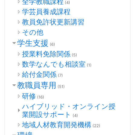
全学教職課程
(4)
学芸員養成課程
教員免許状更新講習
その他
学生支援
(6)
授業料免除関係
(5)
数学なんでも相談室
(1)
給付金関係
(7)
教職員専用
(51)
研修
(16)
ハイブリッド・オンライン授
業開設サポート
(4)
地域人材教育開発機構
(22)