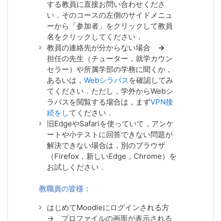
する教員に
直接
お問い合わせくださ
ーバメンテナンス前のコース掃除（ゴ
い．そのコースの左側のサイドメニュ
ミ箱の掃除）
ーから「参加者」をクリックして教員
2021/03/09 セキュリティパッチをあ
名をクリックしてください．
てるためコード改変（フィードバッ
教員の連絡先が分からない場合
→
ク，タグ管理）
担
任の先生（チューター，就学カウン
2020/10/08 アンケートモジュールの
セラー）や所属学部の学務
に聞くか，
集計画面に表示される文字列を左揃え
あるいは，
Webシラバス
を確認してみ
に変更（templateコードを改変）
てください
．ただし，学外からWebシ
2020/06/23 動画コンテンツ提供シス
ラバスを閲覧する場合は，まず
VPN接
テムCLEVASのシステム増強（HDD容
続をし
てください．
量アップ）
旧EdgeやSafariを使っていて，アンケ
2020/06/15 Feedbackモジュールの
ートや小テストに回答できない問題が
バグ修正（&, <, > がうまく表示されな
解決できない場合は，別のブラウザ
い問題，PHPコード改変）
（Firefox，新しいEdge，Chrome）を
2020/05/20 大学の認証サーバのシス
お試しください．
テム増強（増強後の不調でMoodleが影
響を受けたが復旧）
教職員の皆様：
2020/05/18 MoodleサーバのApache
調整完了（教養教育授業開始によるア
はじめてMoodleにログインされる方
クセス集中に対応）
→ プロファ
イルの画面が表示される