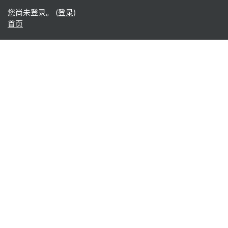
您尚未登录。 (
登录
)
首页
Office365
Office365
- Teams
- Stream
- Outlook
- ToDo
- Planner
Google
Google ドライブ
Google カレンダー
Google Gmail
Google Meet
学部コース
共通教育
人文学部
教育学部
医学部