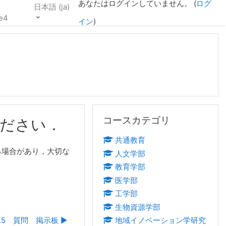
あなたはログインしていません。 (
ログ
日本語 ‎(ja)‎
e4
イン
)
コースカテゴリ をスキップする
コースカテゴリ
ださい．
共通教育
る場合があり，大切な
人文学部
教育学部
医学部
工学部
生物資源学部
3.5 質問 掲示板 ▶︎
地域イノベーション学研究