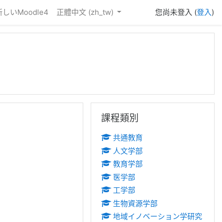
新しいMoodle4
正體中文 ‎(zh_tw)‎
您尚未登入 (
登入
)
跳過課程類別區塊
課程類別
共通教育
人文学部
教育学部
医学部
工学部
生物資源学部
地域イノベーション学研究