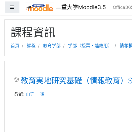
三重大学Moodle3.5
側板
Office3
跳至主內容
課程資訊
首頁
課程
教育学部
学部（授業・連絡用）
情報
教育実地研究基礎（情報教育）Sc
教師:
山守 一徳