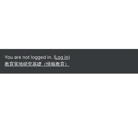
You are not logged in. (
Log in
)
教育実地研究基礎（情報教育）
Office365
Office365
- Teams
- Stream
- Outlook
- ToDo
- Planner
Google
Google ドライブ
Google カレンダー