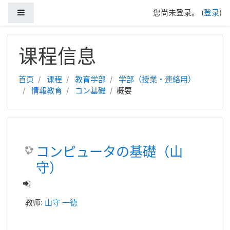
停靠面板
您尚未登录。 (
登录
)
跳到主要内容
课程信息
首页
课程
教育学部
学部（授業・連絡用）
情報教育
コン基礎
概要
コンピュータの基礎（山
守）
教师:
山守 一徳