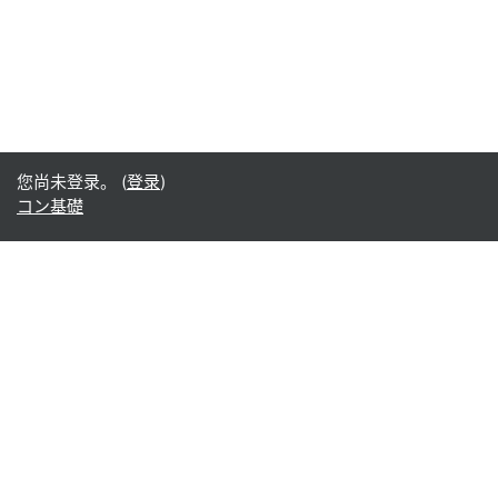
您尚未登录。 (
登录
)
コン基礎
Office365
Office365
- Teams
- Stream
- Outlook
- ToDo
- Planner
Google
Google ドライブ
Google カレンダー
Google Gmail