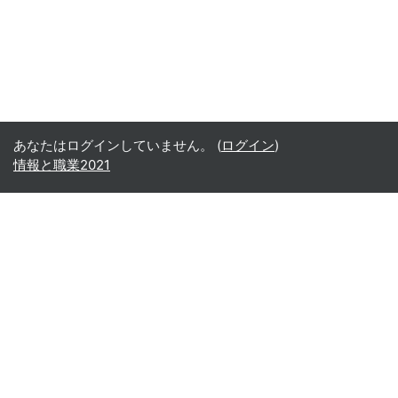
あなたはログインしていません。 (
ログイン
)
情報と職業2021
Office365
Office365
- Teams
- Stream
- Outlook
- ToDo
- Planner
Google
Google ドライブ
Google カレンダー
Google Gmail