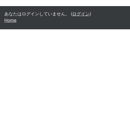
あなたはログインしていません。 (
ログイン
)
Home
Office365
Office365
- Teams
- Stream
- Outlook
- ToDo
- Planner
Google
Google ドライブ
Google カレンダー
Google Gmail
Google Meet
学部コース
共通教育
人文学部
教育学部