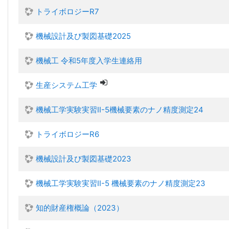
トライボロジーR7
機械設計及び製図基礎2025
機械工 令和5年度入学生連絡用
生産システム工学
機械工学実験実習II-5機械要素のナノ精度測定24
トライボロジーR6
機械設計及び製図基礎2023
機械工学実験実習II-5 機械要素のナノ精度測定23
知的財産権概論（2023）