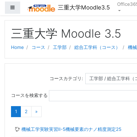
Office36
三重大学Moodle3.5
サイドパネル
メインコンテンツへスキップする
三重大学 Moodle 3.5
Home
コース
工学部
総合工学科（コース）
機械
コースカテゴリ:
コースを検索する
(現在)
次へ
1
2
»
機械工学実験実習II-5機械要素のナノ精度測定25