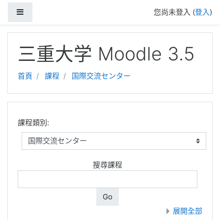
側板
您尚未登入 (
登入
)
跳至主內容
三重大学 Moodle 3.5
首頁
課程
国際交流センター
課程類別:
搜尋課程
Go
展開全部