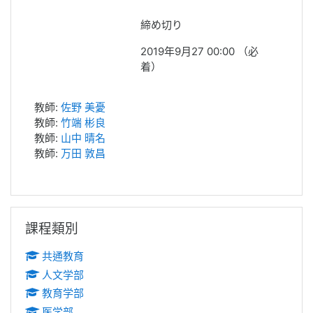
締め切り
2019年9月27 00:00 （必
着）
教師:
佐野 美憂
教師:
竹端 彬良
教師:
山中 晴名
教師:
万田 敦昌
跳過課程類別區塊
課程類別
共通教育
人文学部
教育学部
医学部