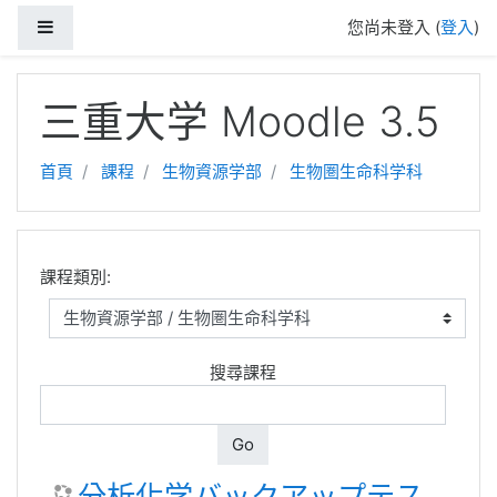
側板
您尚未登入 (
登入
)
跳至主內容
三重大学 Moodle 3.5
首頁
課程
生物資源学部
生物圏生命科学科
課程類別:
搜尋課程
Go
分析化学バックアップテス