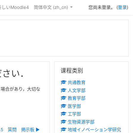
新しいMoodle4
简体中文 ‎(zh_cn)‎
您尚未登录。 (
登录
)
跳过 课程类别
课程类别
ださい．
共通教育
る場合があり，大切な
人文学部
教育学部
医学部
工学部
生物資源学部
3.5 質問 掲示板 ▶︎
地域イノベーション学研究