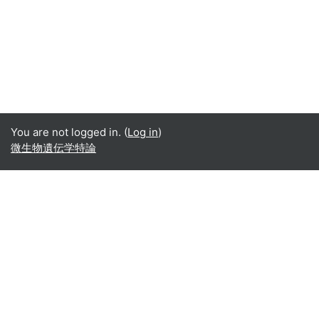
You are not logged in. (
Log in
)
微生物遺伝学特論
Office365
Office365
- Teams
- Stream
- Outlook
- ToDo
- Planner
Google
Google ドライブ
Google カレンダー