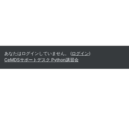
あなたはログインしていません。 (
ログイン
)
CeMDSサポートデスク Python講習会
Office365
Office365
- Teams
- Stream
- Outlook
- ToDo
- Planner
Google
Google ドライブ
Google カレンダー