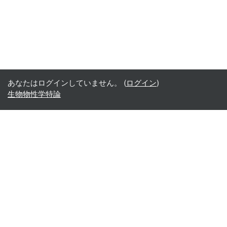
あなたはログインしていません。 (
ログイン
)
生物物性学特論
Office365
Office365
- Teams
- Stream
- Outlook
- ToDo
- Planner
Google
Google ドライブ
Google カレンダー
Google Gmail