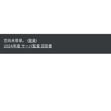
您尚未登录。 (
登录
)
2024年度 サーバ監査 回答書
Office365
Office365
- Teams
- Stream
- Outlook
- ToDo
- Planner
Google
Google ドライブ
Google カレンダー
Google Gmail