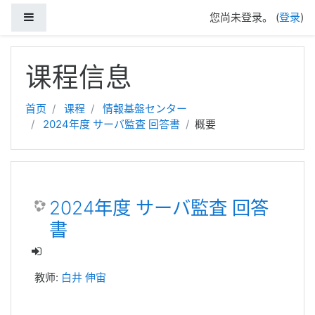
停靠面板
您尚未登录。 (
登录
)
跳到主要内容
课程信息
首页
课程
情報基盤センター
2024年度 サーバ監査 回答書
概要
2024年度 サーバ監査 回答
書
教师:
白井 伸宙