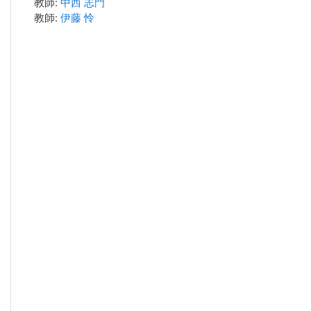
教師:
中西 志門
教師:
伊藤 怜