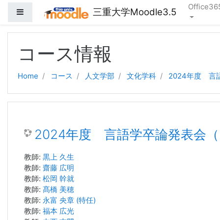
Office36
三重大学Moodle3.5
サイドパネル
メインコンテンツへスキップする
コース情報
Home
コース
人文学部
文化学科
2024年度 
2024年度 言語学卒論発表会（
教師:
黒上 久生
教師:
齋藤 広明
教師:
松岡 幹就
教師:
髙橋 美穂
教師:
永富 央章 (特任)
教師:
福本 広光