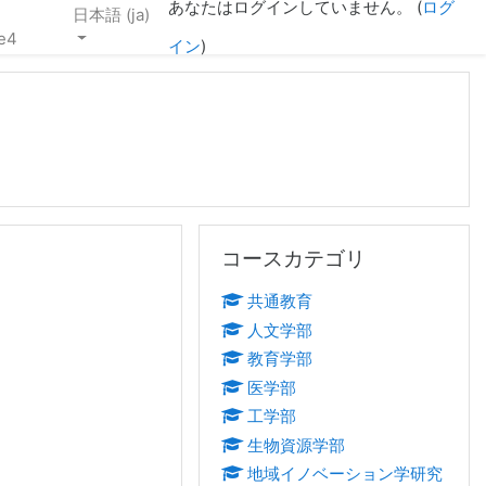
あなたはログインしていません。 (
ログ
日本語 ‎(ja)‎
e4
イン
)
コースカテゴリ をスキップする
コースカテゴリ
共通教育
人文学部
教育学部
医学部
工学部
生物資源学部
地域イノベーション学研究