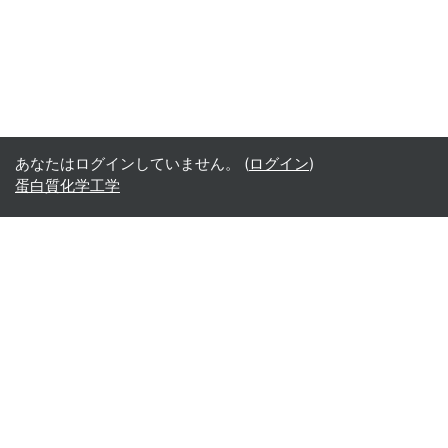
あなたはログインしていません。 (
ログイン
)
蛋白質化学工学
Office365
Office365
- Teams
- Stream
- Outlook
- ToDo
- Planner
Google
Google ドライブ
Google カレンダー
Google Gmail