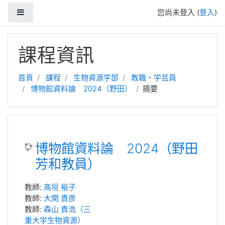
側板
您尚未登入 (
登入
)
跳至主內容
課程資訊
首頁
課程
生物資源学部
教職・学芸員
博物館資料論 2024（野田）
摘要
博物館資料論 2024（野田
芳和教員）
教師:
髙垣 裕子
教師:
大関 貴彦
教師:
森山 貴浩（三
重大学生物資源）