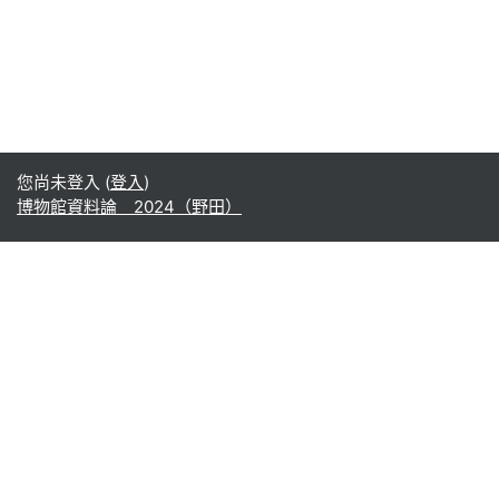
您尚未登入 (
登入
)
博物館資料論 2024（野田）
Office365
Office365
- Teams
- Stream
- Outlook
- ToDo
- Planner
Google
Google ドライブ
Google カレンダー
Google Gmail