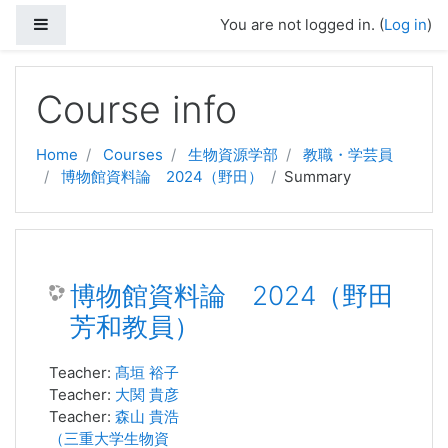
Side panel
You are not logged in. (
Log in
)
Skip to main content
Course info
Home
Courses
生物資源学部
教職・学芸員
博物館資料論 2024（野田）
Summary
博物館資料論 2024（野田
芳和教員）
Teacher:
髙垣 裕子
Teacher:
大関 貴彦
Teacher:
森山 貴浩
（三重大学生物資