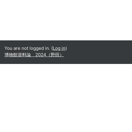
You are not logged in. (
Log in
)
博物館資料論 2024（野田）
Office365
Office365
- Teams
- Stream
- Outlook
- ToDo
- Planner
Google
Google ドライブ
Google カレンダー
Google Gmail