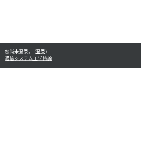
您尚未登录。 (
登录
)
通信システム工学特論
Office365
Office365
- Teams
- Stream
- Outlook
- ToDo
- Planner
Google
Google ドライブ
Google カレンダー
Google Gmail