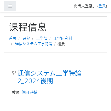
停靠面板
您尚未登录。 (
登录
)
跳到主要内容
课程信息
首页
课程
工学部
工学研究科
通信システム工学特論
概要
通信システム工学特論
2_2024後期
教师:
眞田 耕輔