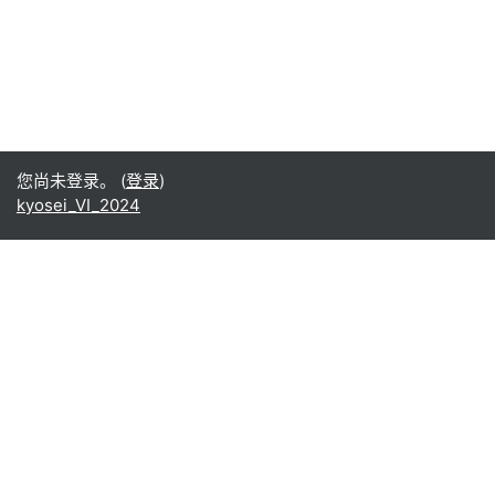
您尚未登录。 (
登录
)
kyosei_VI_2024
Office365
Office365
- Teams
- Stream
- Outlook
- ToDo
- Planner
Google
Google ドライブ
Google カレンダー
Google Gmail