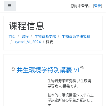
停靠面板
您尚未登录。 (
登录
)
跳到主要内容
课程信息
首页
课程
生物資源学部
生物資源学研究科
kyosei_VI_2024
概要
共生環境学特別講義 VI
生物資源学研究科 共生環境
学専攻 の講義です．
基本的に環境情報システム工
学講座所属の学生が受講しま
す．