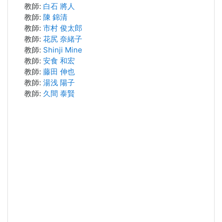
教師:
白石 將人
教師:
陳 錦清
教師:
市村 俊太郎
教師:
花尻 奈緒子
教師:
Shinji Mine
教師:
安食 和宏
教師:
藤田 伸也
教師:
湯浅 陽子
教師:
久間 泰賢