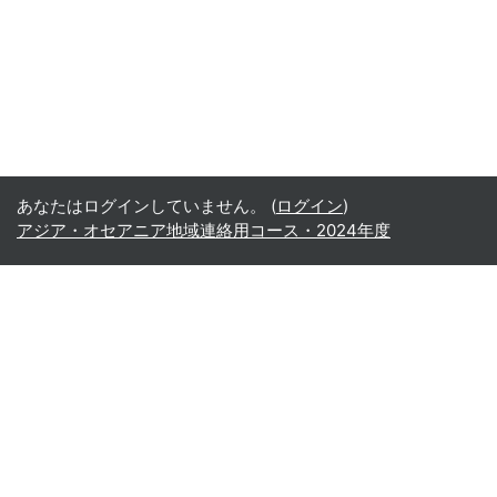
あなたはログインしていません。 (
ログイン
)
アジア・オセアニア地域連絡用コース・2024年度
Office365
Office365
- Teams
- Stream
- Outlook
- ToDo
- Planner
Google
Google ドライブ
Google カレンダー