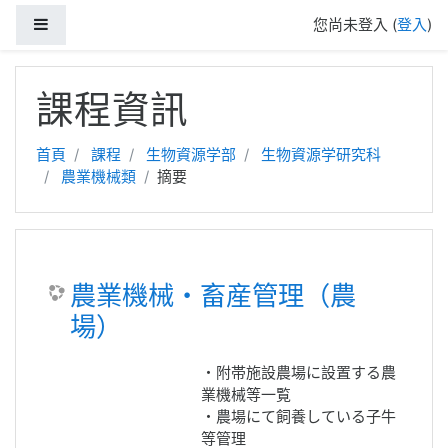
側板
您尚未登入 (
登入
)
跳至主內容
課程資訊
首頁
課程
生物資源学部
生物資源学研究科
農業機械類
摘要
農業機械・畜産管理（農
場）
・附帯施設農場に設置する農
業機械等一覧
・農場にて飼養している子牛
等管理