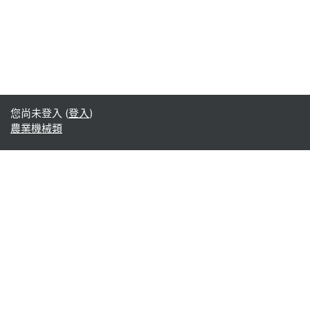
您尚未登入 (
登入
)
農業機械類
Office365
Office365
- Teams
- Stream
- Outlook
- ToDo
- Planner
Google
Google ドライブ
Google カレンダー
Google Gmail