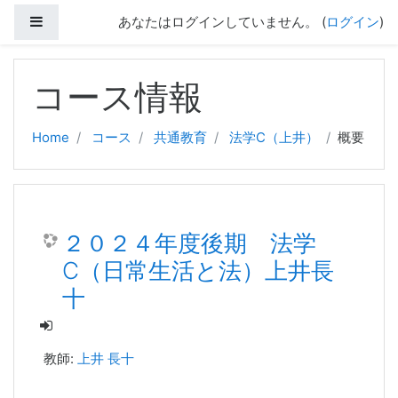
サイドパネル
あなたはログインしていません。 (
ログイン
)
メインコンテンツへスキップする
コース情報
Home
コース
共通教育
法学C（上井）
概要
２０２４年度後期 法学
C（日常生活と法）上井長
十
教師:
上井 長十