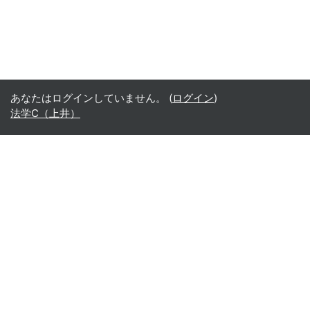
あなたはログインしていません。 (
ログイン
)
法学C（上井）
Office365
Office365
- Teams
- Stream
- Outlook
- ToDo
- Planner
Google
Google ドライブ
Google カレンダー
Google Gmail
Google Meet