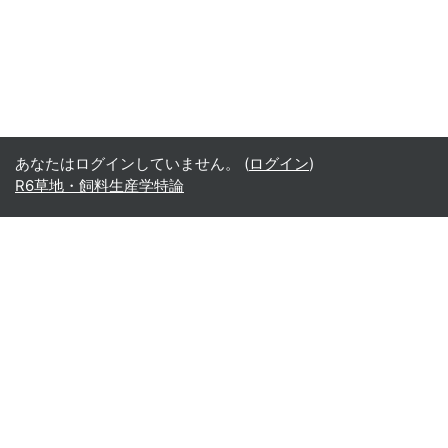
あなたはログインしていません。 (
ログイン
)
R6草地・飼料生産学特論
Office365
Office365
- Teams
- Stream
- Outlook
- ToDo
- Planner
Google
Google ドライブ
Google カレンダー
Google Gmail