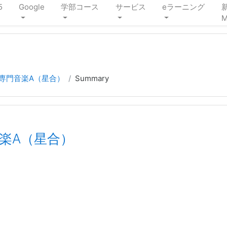
5
Google
学部コース
サービス
eラーニング
M
校専門音楽A（星合）
Summary
音楽A（星合）