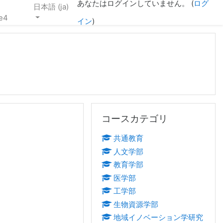
あなたはログインしていません。 (
ログ
日本語 ‎(ja)‎
e4
イン
)
コースカテゴリ をスキップする
コースカテゴリ
共通教育
人文学部
教育学部
医学部
工学部
生物資源学部
地域イノベーション学研究