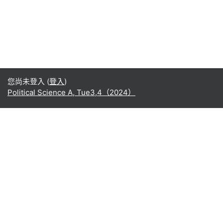
您尚未登入 (
登入
)
Political Science A, Tue3,4（2024）
Office365
Office365
- Teams
- Stream
- Outlook
- ToDo
- Planner
Google
Google ドライブ
Google カレンダー
Google Gmail