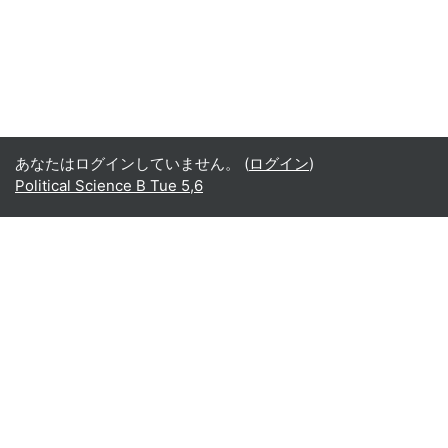
あなたはログインしていません。 (
ログイン
)
Political Science B Tue 5,6
Office365
Office365
- Teams
- Stream
- Outlook
- ToDo
- Planner
Google
Google ドライブ
Google カレンダー
Google Gmail