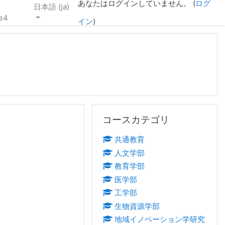
あなたはログインしていません。 (
ログ
日本語 ‎(ja)‎
e4
イン
)
コースカテゴリ をスキップする
コースカテゴリ
共通教育
人文学部
教育学部
医学部
工学部
生物資源学部
地域イノベーション学研究