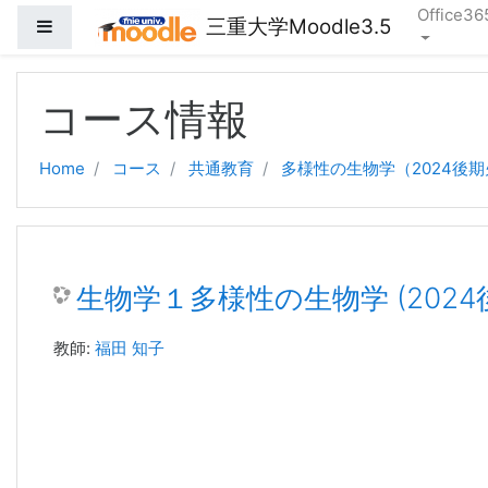
Office36
三重大学Moodle3.5
サイドパネル
メインコンテンツへスキップする
コース情報
Home
コース
共通教育
多様性の生物学（2024後期火
生物学１多様性の生物学 (2024
教師:
福田 知子