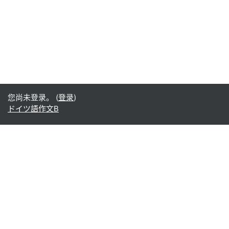
您尚未登录。 (
登录
)
ドイツ語作文B
Office365
Office365
- Teams
- Stream
- Outlook
- ToDo
- Planner
Google
Google ドライブ