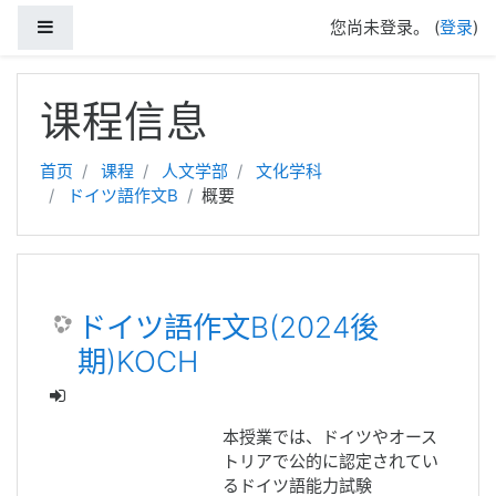
停靠面板
您尚未登录。 (
登录
)
跳到主要内容
课程信息
首页
课程
人文学部
文化学科
ドイツ語作文B
概要
ドイツ語作文B(2024後
期)KOCH
本授業では、ドイツやオース
トリアで公的に認定されてい
るドイツ語能力試験