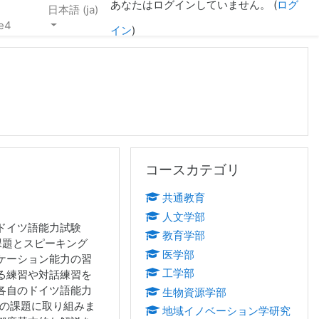
あなたはログインしていません。 (
ログ
日本語 ‎(ja)‎
e4
イン
)
コースカテゴリ をスキップする
コースカテゴリ
共通教育
人文学部
ドイツ語能力試験
教育学部
リスニング課題とスピーキング
医学部
ケーション能力の習
工学部
る練習や対話練習を
各自のドイツ語能力
生物資源学部
ルの課題に取り組みま
地域イノベーション学研究