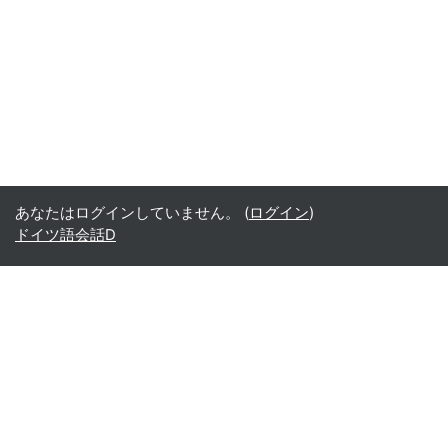
あなたはログインしていません。 (
ログイン
)
ドイツ語会話D
Office365
Office365
- Teams
- Stream
- Outlook
- ToDo
- Planner
Google