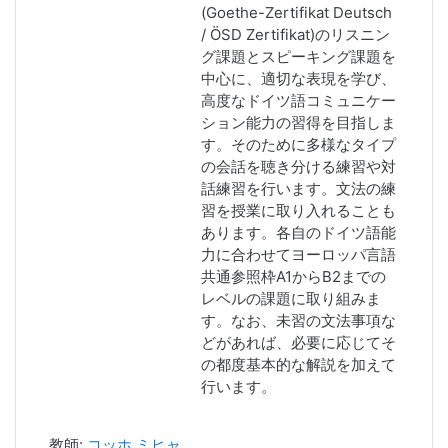
(Goethe-Zertifikat Deutsch
/ ÖSD Zertifikat)のリスニン
グ課題とスピーキング課題を
中心に、適切な表現を学び、
高度なドイツ語コミュニケー
ション能力の習得を目指しま
す。そのために多様なタイプ
の会話を聴き分ける練習や対
話練習を行います。文法の練
習を授業に取り入れることも
あります。各自のドイツ語能
力に合わせてヨーロッパ言語
共通参照枠A1からB2までの
レベルの課題に取り組みま
す。なお、未習の文法事項な
どがあれば、必要に応じてそ
の都度基本的な解説を加えて
行います。
教師:
コッホ ミヒャ