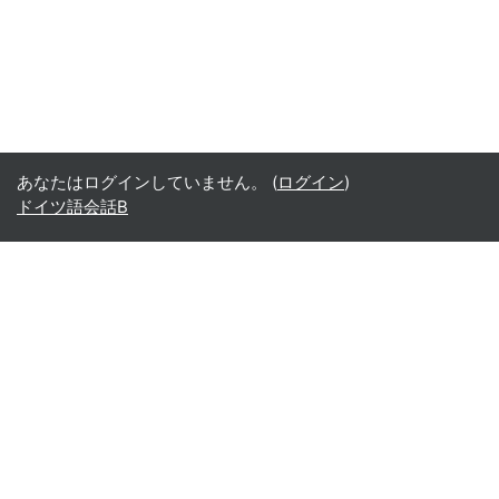
あなたはログインしていません。 (
ログイン
)
ドイツ語会話B
Office365
Office365
- Teams
- Stream
- Outlook
- ToDo
- Planner
Google
Google ドライブ
Google カレンダー
Google Gmail