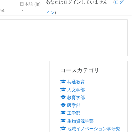
あなたはログインしていません。 (
ログ
日本語 ‎(ja)‎
e4
イン
)
コースカテゴリ をスキップする
コースカテゴリ
共通教育
人文学部
教育学部
医学部
工学部
生物資源学部
地域イノベーション学研究