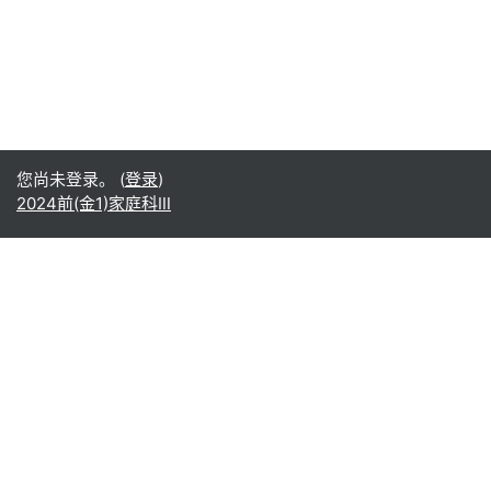
您尚未登录。 (
登录
)
2024前(金1)家庭科Ⅲ
Office365
Office365
- Teams
- Stream
- Outlook
- ToDo
- Planner
Google
Google ドライブ
Google カレンダー
Google Gmail