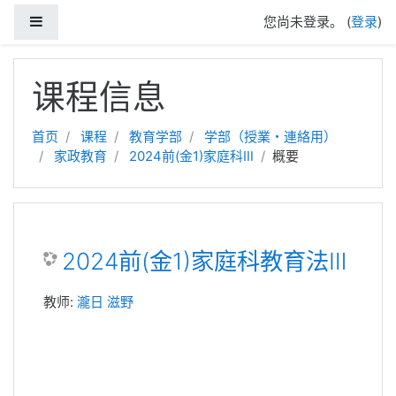
停靠面板
您尚未登录。 (
登录
)
跳到主要内容
课程信息
首页
课程
教育学部
学部（授業・連絡用）
家政教育
2024前(金1)家庭科Ⅲ
概要
2024前(金1)家庭科教育法Ⅲ
教师:
瀧日 滋野