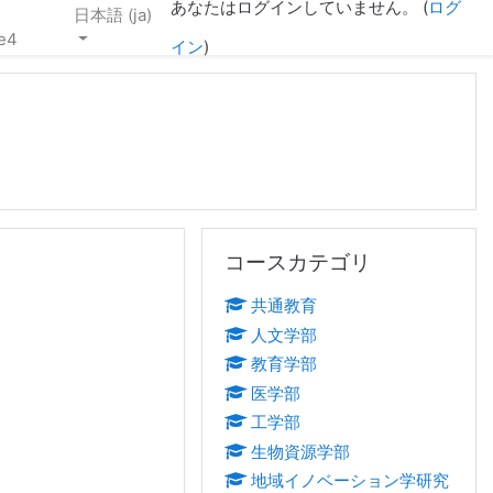
あなたはログインしていません。 (
ログ
日本語 ‎(ja)‎
e4
イン
)
コースカテゴリ をスキップする
コースカテゴリ
共通教育
人文学部
教育学部
医学部
工学部
生物資源学部
地域イノベーション学研究