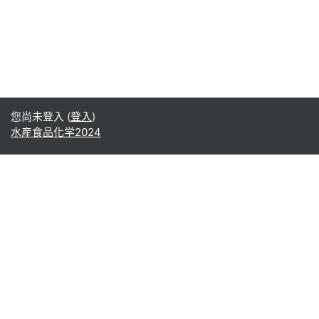
您尚未登入 (
登入
)
水産食品化学2024
Office365
Office365
- Teams
- Stream
- Outlook
- ToDo
- Planner
Google
Google ドライブ
Google カレンダー
Google Gmail