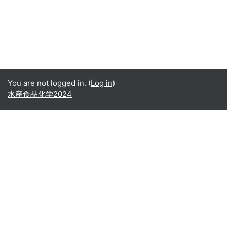
You are not logged in. (
Log in
)
水産食品化学2024
Office365
Office365
- Teams
- Stream
- Outlook
- ToDo
- Planner
Google
Google ドライブ
Google カレンダー
Google Gmail