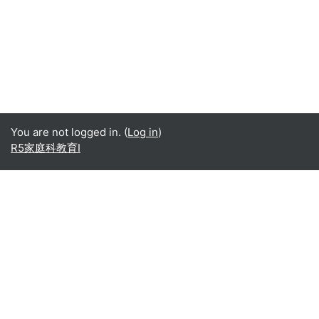
You are not logged in. (
Log in
)
R5家庭科教育Ⅰ
Office365
Office365
- Teams
- Stream
- Outlook
- ToDo
- Planner
Google
Google ドライブ
Google カレンダー