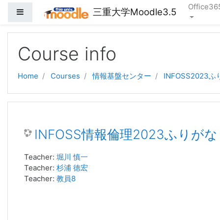
Office36
三重大学Moodle3.5
Side panel
Skip to main content
Course info
Home
Courses
情報基盤センター
INFOSS2023
INFOSS情報倫理2023ふりがな
Teacher:
堀川 慎一
Teacher:
杉浦 徳宏
Teacher:
教員8