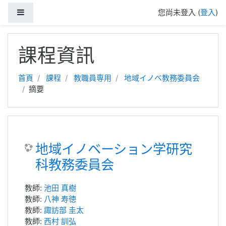
側板
您尚未登入 (
登入
)
跳至主內容
課程資訊
首頁
課程
教職員専用
地域イノベ教務委員会
摘要
地域イノベーション学研究
科教務委員会
教師:
池田 真樹
教師:
八神 寿徳
教師:
諏訪部 圭太
教師:
西村 訓弘