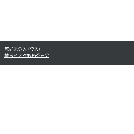
您尚未登入 (
登入
)
地域イノベ教務委員会
Office365
Office365
- Teams
- Stream
- Outlook
- ToDo
- Planner
Google
Google ドライブ
Google カレンダー
Google Gmail