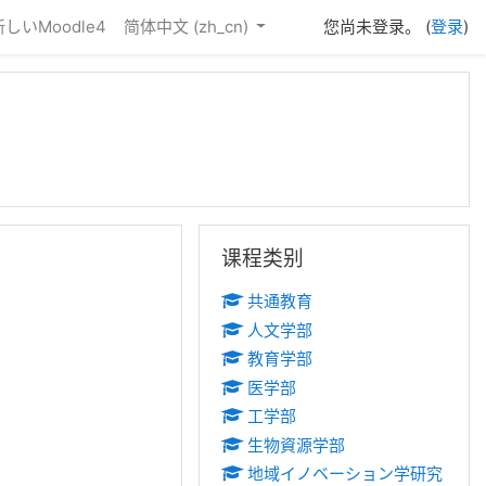
新しいMoodle4
简体中文 ‎(zh_cn)‎
您尚未登录。 (
登录
)
跳过 课程类别
课程类别
共通教育
人文学部
教育学部
医学部
工学部
生物資源学部
地域イノベーション学研究