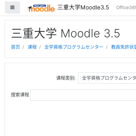
三重大学Moodle3.5
停靠面板
Office3
跳到主要内容
三重大学 Moodle 3.5
首页
课程
全学資格プログラムセンター
教員免許状
课程类别:
搜索课程