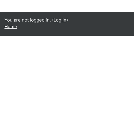
You are not logged in. (
Log in
)
Home
Office365
Office365
- Teams
- Stream
- Outlook
- ToDo
- Planner
Google
Google ドライブ
Google カレンダー
Google Gmail
Google Meet
学部コース
共通教育
人文学部