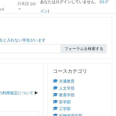
あなたはログインしていません。 (
ログ
日本語 ‎(ja)‎
e4
イン
)
学生と入れない学生がいます
フォーラムを検索する
コースカテゴリ をスキップする
コースカテゴリ
共通教育
人文学部
leの利用規定について
教育学部
医学部
工学部
生物資源学部