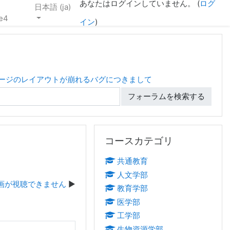
あなたはログインしていません。 (
ログ
日本語 ‎(ja)‎
e4
イン
)
スページのレイアウトが崩れるバグにつきまして
フォーラムを検索する
コースカテゴリ をスキップする
コースカテゴリ
共通教育
人文学部
動画が視聴できません
教育学部
医学部
工学部
生物資源学部