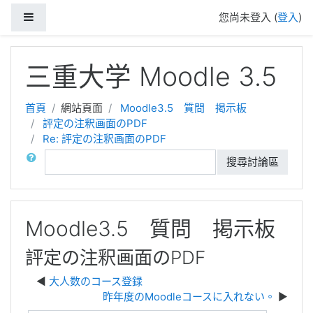
側板
您尚未登入 (
登入
)
跳至主內容
三重大学 Moodle 3.5
首頁
網站頁面
Moodle3.5 質問 掲示板
評定の注釈画面のPDF
Re: 評定の注釈画面のPDF
搜尋
搜尋討論區
Moodle3.5 質問 掲示板
評定の注釈画面のPDF
大人数のコース登録
昨年度のMoodleコースに入れない。