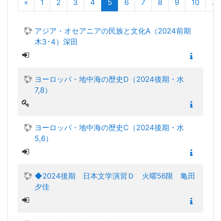
前へ
(現在)
«
1
2
3
4
5
6
7
8
9
10
…
アジア・オセアニアの民族と文化A（2024前期
木3･4）深田
ヨーロッパ・地中海の歴史D（2024後期・水
7,8）
ヨーロッパ・地中海の歴史C（2024後期・水
5,6）
◆2024後期 日本文学演習Ｄ 火曜56限 亀田
夕佳