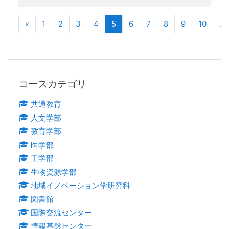
前へ
(現在)
«
1
2
3
4
5
6
7
8
9
10
…
コースカテゴリ をスキップする
コースカテゴリ
共通教育
人文学部
教育学部
医学部
工学部
生物資源学部
地域イノベーション学研究科
図書館
国際交流センター
情報基盤センター