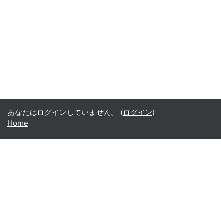
あなたはログインしていません。 (
ログイン
)
Home
Office365
Office365
- Teams
- Stream
- Outlook
- ToDo
- Planner
Google