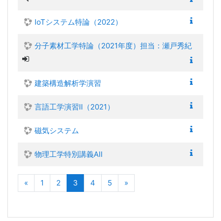
IoTシステム特論（2022）
分子素材工学特論（2021年度）担当：瀬戸秀紀
建築構造解析学演習
言語工学演習II（2021）
磁気システム
物理工学特別講義AII
前へ
(現在)
次へ
«
1
2
3
4
5
»