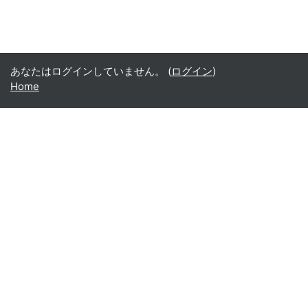
あなたはログインしていません。 (
ログイン
)
Home
Office365
Office365
- Teams
- Stream
- Outlook
- ToDo
- Planner
Google
Google ドライブ
Google カレンダー
Google Gmail
Google Meet
学部コース