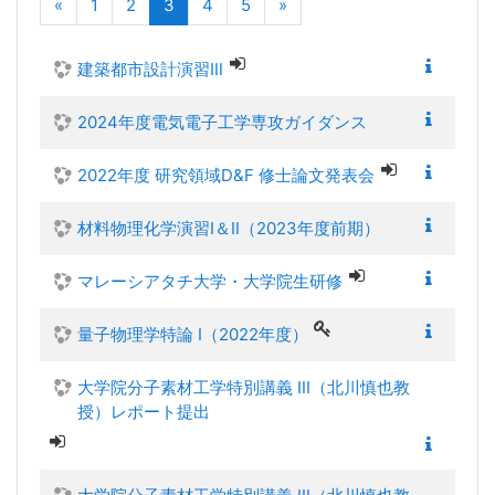
前へ
(現在)
次へ
«
1
2
3
4
5
»
建築都市設計演習Ⅲ
2024年度電気電子工学専攻ガイダンス
2022年度 研究領域D&F 修士論文発表会
材料物理化学演習Ⅰ＆Ⅱ（2023年度前期）
マレーシアタチ大学・大学院生研修
量子物理学特論 I（2022年度）
大学院分子素材工学特別講義 III（北川慎也教
授）レポート提出